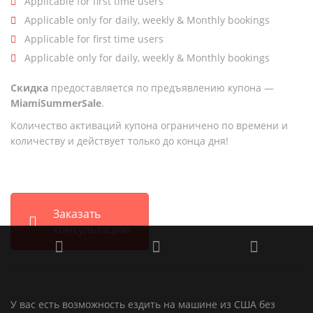
Applicable for first time users
Applicable only for daily, weekly & Monthly bookings
Applicable for first time users
Applicable only for daily, weekly & Monthly bookings
Скидка
предоставляется по предъявлению купона —
MiamiSummerSale
.
Количество активаций купона ограничено по времени и
количеству и действует только до конца дня!
Заказать
консультацию
У вас есть возможность ездить на машине из США без